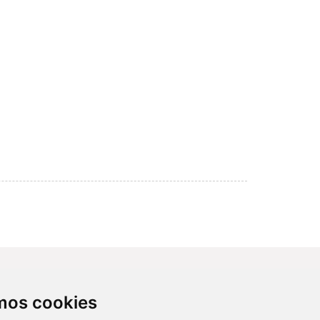
Contacto
amos cookies
Av. Monforte de Lemos, 3-5. Pabellón
11. Planta 0 28029 Madrid