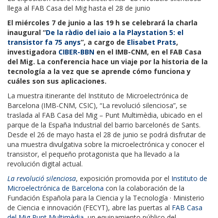
llega al FAB Casa del Mig hasta el 28 de junio
El miércoles 7 de junio a las 19 h se celebrará la charla
inaugural “
De la ràdio del iaio a la Playstation 5: el
transistor fa 75 anys
”, a cargo de
Elisabet Prats
,
investigadora
CIBER-BBN
en el IMB-CNM, en el FAB Casa
del Mig. La conferencia hace un viaje por la historia de la
tecnología a la vez que se aprende cómo funciona y
cuáles son sus aplicaciones.
La muestra itinerante del Instituto de Microelectrónica de
Barcelona (IMB-CNM, CSIC), “La revolució silenciosa”, se
traslada al FAB Casa del Mig – Punt Multimèdia, ubicado en el
parque de la España Industrial del barrio barcelonés de Sants.
Desde el 26 de mayo hasta el 28 de junio se podrá disfrutar de
una muestra divulgativa sobre la microelectrónica y conocer el
transistor, el pequeño protagonista que ha llevado a la
revolución digital actual.
La revolució silenciosa
, exposición promovida por el
Instituto de
Microelectrónica de Barcelona
con la colaboración de la
Fundación Española para la Ciencia y la Tecnología · Ministerio
de Ciencia e innovación (FECYT), abre las puertas al
FAB Casa
del Mig Punt Multimèdia
, un equipamiento público del