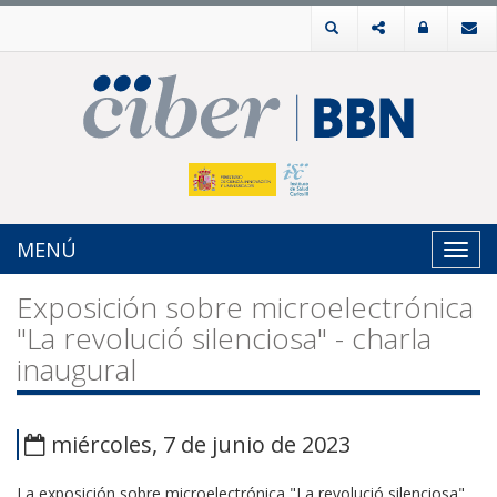
MENÚ
Toggl
navig
Exposición sobre microelectrónica
"La revolució silenciosa" - charla
inaugural
miércoles, 7 de junio de 2023
La exposición sobre microelectrónica "La revolució silenciosa"