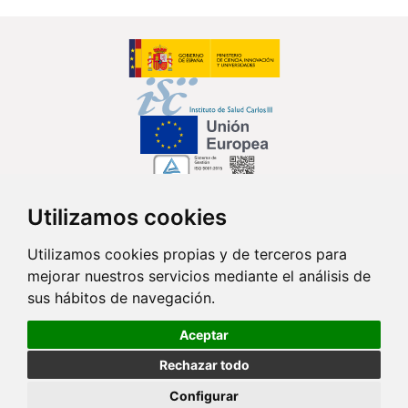
Utilizamos cookies
Síguenos en...
Utilizamos cookies propias y de terceros para
mejorar nuestros servicios mediante el análisis de
Contacto
sus hábitos de navegación.
Av. Monforte de Lemos, 3-5. Pabellón 11. Planta 0 28029 Madrid
Aceptar
info@ciberisciii.es
Rechazar todo
© Copyright 2026 CIBER |
Política de Privacidad
|
Aviso Legal
|
Política
Configurar
de Cookies
|
Mapa Web
|
Portal de Transparencia
|
Política de