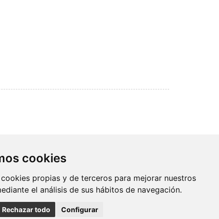
Contacto
amos cookies
Av. Monforte de Lemos, 3-5. Pabellón
 cookies propias y de terceros para mejorar nuestros
11. Planta 0 28029 Madrid
mediante el análisis de sus hábitos de navegación.
info@ciberisciii.es
Rechazar todo
Configurar