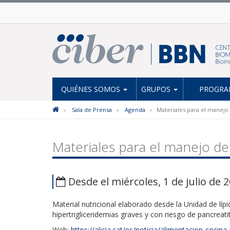
QUIÉNES SOMOS
GRUPOS
PROGRAM
Sala de Prensa
Agenda
Materiales para el manejo 
Materiales para el manejo de
Desde el miércoles, 1 de julio de 2
M
aterial nutricional elaborado desde la Unidad de líp
hipertrigliceridemias graves y con riesgo de pancreati
Web:
https://alicia.cat/es/noticia/alimentacion-coci