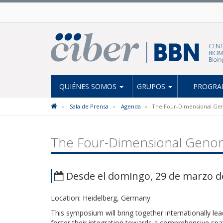
QUIÉNES SOMOS
GRUPOS
PROGRAM
Sala de Prensa
Agenda
The Four-Dimensional Ge
The Four-Dimensional Geno
Desde el domingo, 29 de marzo de 
Location: Heidelberg, Germany
This symposium will bring together internationally 
foster their integration towards a comprehensive spa