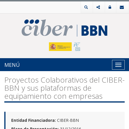
MENÚ
Toggl
navig
Proyectos Colaborativos del CIBER-
BBN y sus plataformas de
equipamiento con empresas
Entidad Financiadora:
CIBER-BBN
Plazo de Presentación:
31/12/2016