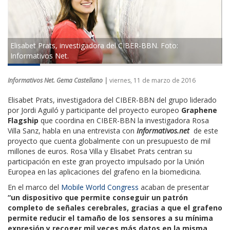
Elisabet Prats, investigadora del CIBER-BBN. Foto:
Informativos Net.
Informativos Net. Gema Castellano |
viernes, 11 de marzo de 2016
Elisabet Prats, investigadora del CIBER-BBN del grupo liderado
por Jordi Aguiló y participante del proyecto europeo
Graphene
Flagship
que coordina en CIBER-BBN la investigadora Rosa
Villa Sanz, habla en una entrevista con
Informativos.net
de este
proyecto que cuenta globalmente con un presupuesto de mil
millones de euros. Rosa Villa y Elisabet Prats centran su
participación en este gran proyecto impulsado por la Unión
Europea en las aplicaciones del grafeno en la biomedicina.
En el marco del
Mobile World Congress
acaban de presentar
“un dispositivo que permite conseguir un patrón
completo de señales cerebrales, gracias a que el grafeno
permite reducir el tamaño de los sensores a su mínima
expresión y recoger mil veces más datos en la misma