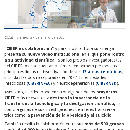
CIBER |
viernes, 27 de enero de 2023
"CIBER es colaboración"
y para mostrar toda su sinergia
presenta su
nuevo vídeo institucional
en el que
pone rostro
a su actividad científica.
Son los propios investigadores/as
del CIBER los que cuentan a cámara en primera persona las
principales líneas de investigación de sus
13 áreas temáticas
,
incluidas las dos incorporadas en 2022: Enfermedades
Infecciosas (
CIBERINFEC
) y Neurodegenerativas (
CIBERNED
).
Asimismo, el vídeo pone en valor algunos de los
proyectos
CIBER
más relevantes y
destaca la importancia de la
transferencia tecnológica y la divulgación científica,
así
como algunas de sus investigaciones de interés transversal
tales como la
prevención de la obesidad y el suicidio.
También resalta la colaboración entre sus
más de 500 grupos
y
más de 6.000 investigadores/as
pertenecientes a
más de