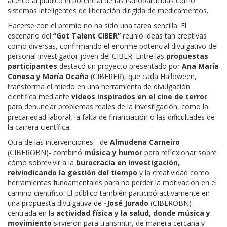
acercó al público el potencial de las nanopartículas como
sistemas inteligentes de liberación dirigida de medicamentos.
Hacerse con el premio no ha sido una tarea sencilla. El
escenario del
“Got Talent CIBER”
reunió ideas tan creativas
como diversas, confirmando el enorme potencial divulgativo del
personal investigador joven del CIBER. Entre las
propuestas
participantes
destacó un proyecto presentado por
Ana María
Conesa y María Ocaña
(CIBERER), que cada Halloween,
transforma el miedo en una herramienta de divulgación
científica mediante
vídeos inspirados en el cine de terror
para denunciar problemas reales de la investigación, como la
precariedad laboral, la falta de financiación o las dificultades de
la carrera científica.
Otra de las intervenciones - de
Almudena Carneiro
(CIBEROBN)- combinó
música y humor
para reflexionar sobre
cómo sobrevivir a la
burocracia en investigación,
reivindicando la gestión del tiempo
y la creatividad como
herramientas fundamentales para no perder la motivación en el
camino científico. El público también participó activamente en
una propuesta divulgativa de
-José Jurado
(CIBEROBN)-
centrada en la
actividad física y la salud, donde música y
movimiento
sirvieron para transmitir, de manera cercana y