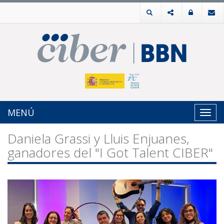
MENÚ
Toggl
navig
Daniela Grassi y Lluis Enjuanes,
ganadores del "I Got Talent CIBER"