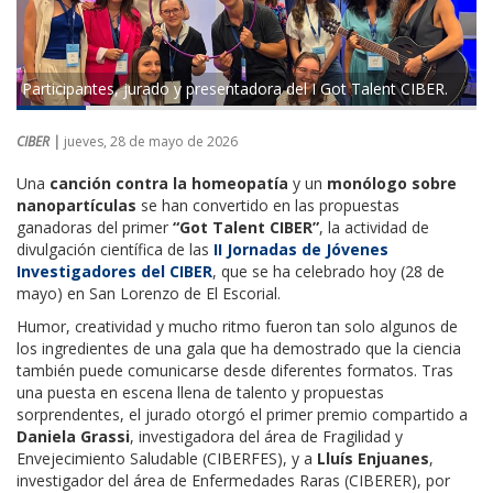
Participantes, jurado y presentadora del I Got Talent CIBER.
CIBER |
jueves, 28 de mayo de 2026
Una
canción contra la homeopatía
y un
monólogo sobre
nanopartículas
se han convertido en las propuestas
ganadoras del primer
“Got Talent CIBER”
, la actividad de
divulgación científica de las
II Jornadas de Jóvenes
Investigadores del CIBER
, que se ha celebrado hoy (28 de
mayo) en San Lorenzo de El Escorial.
Humor, creatividad y mucho ritmo fueron tan solo algunos de
los ingredientes de una gala que ha demostrado que la ciencia
también puede comunicarse desde diferentes formatos. Tras
una puesta en escena llena de talento y propuestas
sorprendentes, el jurado otorgó el primer premio compartido a
Daniela Grassi
, investigadora del área de Fragilidad y
Envejecimiento Saludable (CIBERFES), y a
Lluís Enjuanes
,
investigador del área de Enfermedades Raras (CIBERER), por