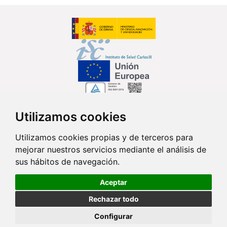
Utilizamos cookies
Síguenos en...
Utilizamos cookies propias y de terceros para
mejorar nuestros servicios mediante el análisis de
Contacto
sus hábitos de navegación.
Av. Monforte de Lemos, 3-5. Pabellón 11. Planta 0 28029 Madrid
Aceptar
info@ciberisciii.es
Rechazar todo
© Copyright 2026 CIBER |
Política de Privacidad
|
Aviso Legal
|
Política
Configurar
de Cookies
|
Mapa Web
|
Portal de Transparencia
|
Política de