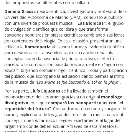
dos propuestas tan diferentes como brillantes.
Daniela Grassi
, neurocientífica, investigadora y profesora de la
Universidad Autónoma de Madrid (UAM), conquistó al público
con una divertida propuesta musical:
"Las Biolocas"
, el grupo
de divulgación científica que colidera y que transforma
canciones populares en piezas científicas cambiando sus letras
por contenidos de biología. En esta ocasión, presentaron una
crítica a la
homeopatía
utilizando humor y evidencia científica
para desmontar esta pseudoterapia. La canción repasaba
conceptos como la ausencia de principio activo, el efecto
placebo o la composición basada prácticamente en “agua con
azúcar”, logrando combinar rigor científico, ironía y participación
del público, que acompañó la actuación dando palmas al ritmo
de la música de
"Eva María se fue buscando el sol en la playa".
Por su parte,
Lluís Enjuanes
se ha llevado también el
reconocimiento del certamen gracias a un original
monólogo
divulgativo
en el que
comparó las nanopartículas con “el
repartidor del futuro”.
Con un formato cercano y cargado de
humor, explicó uno de los grandes retos de la medicina actual:
conseguir que los fármacos lleguen exactamente al lugar del
organismo donde deben actuar. A través de esta metáfora,