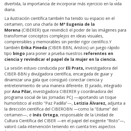
divertida, la importancia de incorporar más ejercicio en la vida
diaria.
La ilustración científica también ha tenido su espacio en el
certamen, con una charla de
Mª Eugenia de la
Morena
(CIBERER) que reivindicó el poder de las imágenes para
transformar conceptos complejos en ideas visuales,
comprensibles y memorables sin perder rigor científico.Y
también
Erika Pineda
(CIBER-BBN, Aristos)
un juego rápido
tipo
bingo
para poner a prueba nuestros
referentes en
ciencia y revindicar el papel de la mujer en la ciencia.
La sesión estuvo conducida por
Eli Prats,
investigadora del
CIBER-BBN y divulgadora científica, encargada de guiar y
dinamizar una gala que consiguió conectar ciencia y
entretenimiento de una manera diferente. El jurado, integrado
por
Ana Pilar,
investigadora CIBERER y coordinadora del
programa social de las Jornadas PCJ —aportando un toque
humorístico al estilo “Paz Padilla”—,
Letizia Álvarez,
adjunta a
la dirección científica del CIBEROBN —como la “Edurne” del
certamen—, e
Inés Ortega
, responsable de la Unidad de
Cultura Científica del CIBER —en el papel del exigente “Risto”—,
valoró cada intervención teniendo en cuenta tres aspectos