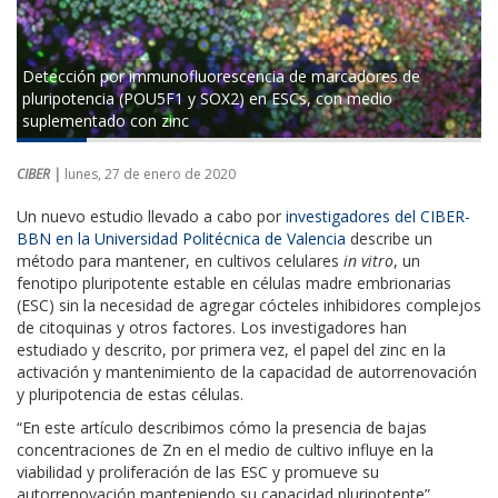
Detección por immunofluorescencia de marcadores de
pluripotencia (POU5F1 y SOX2) en ESCs, con medio
suplementado con zinc
CIBER |
lunes, 27 de enero de 2020
Un nuevo estudio llevado a cabo por
investigadores del CIBER-
BBN en la Universidad Politécnica de Valencia
describe un
método para mantener, en cultivos celulares
in vitro
, un
fenotipo pluripotente estable en células madre embrionarias
(ESC) sin la necesidad de agregar cócteles inhibidores complejos
de citoquinas y otros factores. Los investigadores han
estudiado y descrito, por primera vez, el papel del zinc en la
activación y mantenimiento de la capacidad de autorrenovación
y pluripotencia de estas células.
“En este artículo describimos cómo la presencia de bajas
concentraciones de Zn en el medio de cultivo influye en la
viabilidad y proliferación de las ESC y promueve su
autorrenovación manteniendo su capacidad pluripotente”