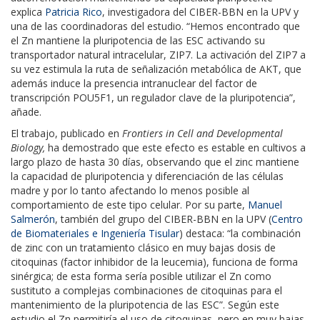
explica
Patricia Rico
, investigadora del CIBER-BBN en la UPV y
una de las coordinadoras del estudio. “Hemos encontrado que
el Zn mantiene la pluripotencia de las ESC activando su
transportador natural intracelular, ZIP7. La activación del ZIP7 a
su vez estimula la ruta de señalización metabólica de AKT, que
además induce la presencia intranuclear del factor de
transcripción POU5F1, un regulador clave de la pluripotencia”,
añade.
El trabajo, publicado en
Frontiers in Cell and Developmental
Biology,
ha demostrado que este efecto es estable en cultivos a
largo plazo de hasta 30 días, observando que el zinc mantiene
la capacidad de pluripotencia y diferenciación de las células
madre y por lo tanto afectando lo menos posible al
comportamiento de este tipo celular. Por su parte,
Manuel
Salmerón
, también del grupo del CIBER-BBN en la UPV (
Centro
de Biomateriales e Ingeniería Tisular
) destaca: “la combinación
de zinc con un tratamiento clásico en muy bajas dosis de
citoquinas (factor inhibidor de la leucemia), funciona de forma
sinérgica; de esta forma sería posible utilizar el Zn como
sustituto a complejas combinaciones de citoquinas para el
mantenimiento de la pluripotencia de las ESC”. Según este
estudio el Zn permitiría el uso de citoquinas, pero en muy bajas