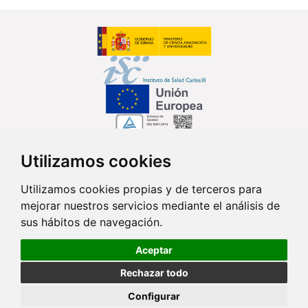
Utilizamos cookies
Síguenos en...
Utilizamos cookies propias y de terceros para
mejorar nuestros servicios mediante el análisis de
Contacto
sus hábitos de navegación.
Av. Monforte de Lemos, 3-5. Pabellón 11. Planta 0 28029 Madrid
Aceptar
info@ciberisciii.es
Rechazar todo
© Copyright 2026 CIBER |
Política de Privacidad
|
Aviso Legal
|
Política
Configurar
de Cookies
|
Mapa Web
|
Portal de Transparencia
|
Política de