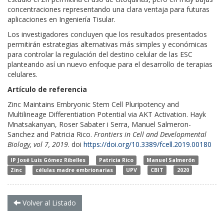
concentraciones representando una clara ventaja para futuras
aplicaciones en Ingeniería Tisular.
Los investigadores concluyen que los resultados presentados
permitirán estrategias alternativas más simples y económicas
para controlar la regulación del destino celular de las ESC
planteando así un nuevo enfoque para el desarrollo de terapias
celulares.
Artículo de referencia
Zinc Maintains Embryonic Stem Cell Pluripotency and
Multilineage Differentiation Potential via AKT Activation. Hayk
Mnatsakanyan, Roser Sabater i Serra, Manuel Salmeron-
Sanchez and Patricia Rico.
Frontiers in Cell and Developmental
Biology, vol 7, 2019
. doi
https://doi.org/10.3389/fcell.2019.00180
IP José Luis Gómez Ribelles
Patricia Rico
Manuel Salmerón
Zinc
células madre embrionarias
UPV
CBIT
2020
Volver al Listado