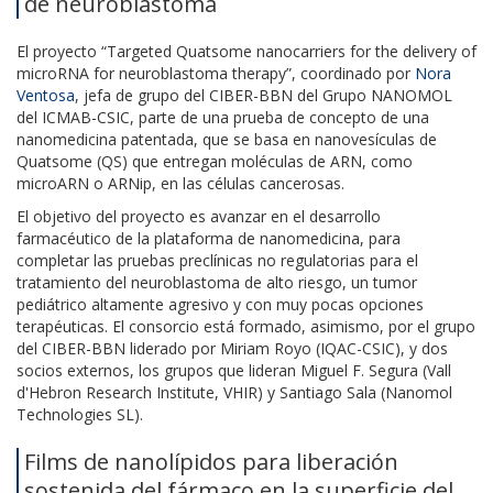
de neuroblastoma
El proyecto “Targeted Quatsome nanocarriers for the delivery of
microRNA for neuroblastoma therapy”, coordinado por
Nora
Ventosa
, jefa de grupo del CIBER-BBN del Grupo NANOMOL
del ICMAB-CSIC, parte de una prueba de concepto de una
nanomedicina patentada, que se basa en nanovesículas de
Quatsome (QS) que entregan moléculas de ARN, como
microARN o ARNip, en las células cancerosas.
El objetivo del proyecto es avanzar en el desarrollo
farmacéutico de la plataforma de nanomedicina, para
completar las pruebas preclínicas no regulatorias para el
tratamiento del neuroblastoma de alto riesgo, un tumor
pediátrico altamente agresivo y con muy pocas opciones
terapéuticas. El consorcio está formado, asimismo, por el grupo
del CIBER-BBN liderado por Miriam Royo (IQAC-CSIC), y dos
socios externos, los grupos que lideran Miguel F. Segura (Vall
d'Hebron Research Institute, VHIR) y Santiago Sala (Nanomol
Technologies SL).
Films de nanolípidos para liberación
sostenida del fármaco en la superficie del