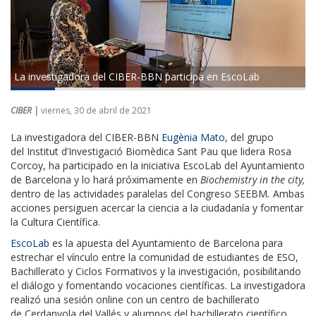
La investigadora del CIBER-BBN participa en EscoLab
CIBER |
viernes, 30 de abril de 2021
La investigadora del CIBER-BBN
Eugènia Mato
, del grupo
del Institut d’Investigació Biomèdica Sant Pau que lidera Rosa
Corcoy, ha participado en la iniciativa EscoLab del Ayuntamiento
de Barcelona y lo hará próximamente en
Biochemistry in the city,
dentro de las actividades paralelas del Congreso SEEBM
.
Ambas
acciones persiguen acercar la ciencia a la ciudadanía y fomentar
la Cultura Científica.
EscoLab
es la apuesta del Ayuntamiento de Barcelona para
estrechar el vínculo entre la comunidad de estudiantes de ESO,
Bachillerato y Ciclos Formativos y la investigación, posibilitando
el diálogo y fomentando vocaciones científicas. La investigadora
realizó una sesión online con un centro de bachillerato
de Cerdanyola del Vallés y alumnos del bachillerato científico