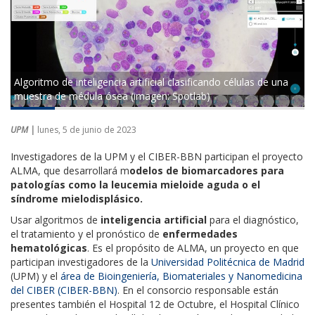
Algoritmo de inteligencia artificial clasificando células de una
muestra de médula ósea (imagen: Spotlab)
UPM |
lunes, 5 de junio de 2023
Investigadores de la UPM y el CIBER-BBN participan el proyecto
ALMA, que desarrollará m
odelos de biomarcadores para
patologías como la leucemia mieloide aguda o el
síndrome mielodisplásico.
Usar algoritmos de
inteligencia artificial
para el diagnóstico,
el tratamiento y el pronóstico de
enfermedades
hematológicas
. Es el propósito de ALMA, un proyecto en que
participan investigadores de la
Universidad Politécnica de Madrid
(UPM) y el
área de Bioingeniería, Biomateriales y Nanomedicina
del CIBER (CIBER-BBN)
. En el consorcio responsable están
presentes también el Hospital 12 de Octubre, el Hospital Clínico