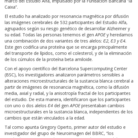
marco del Estudio Alfa, impulsado por la Fundación Bancaria “la
Caixa”.
El estudio ha analizado por resonancia magnética por difusión
las imágenes cerebrales de 532 participantes del Estudio Alfa,
agrupados según su riesgo genético de desarrollar Alzheimer y
su edad. Todas las personas tenemos el gen
APOE
y heredamos
una combinación de dos variantes de tres alelos:
Ɛ2, Ɛ3 y Ɛ4.
Este gen codifica una proteína que se encarga principalmente
del transporte de lípidos, como el colesterol, y de la eliminación
de los cúmulos de la proteína beta amiloide.
Con el apoyo científico del Barcelona Supercomputing Center
(BSC), los investigadores analizaron parámetros sensibles a
alteraciones microestructurales de la sustancia blanca cerebral a
partir de imágenes de resonancia magnética, como la difusión
media, axial y radial, y la anisotropía fractal de los participantes
del estudio. De esta manera, identificaron que los participantes
con uno o dos alelos
Ɛ4
del gen
APOE
presentaban cambios
microestructurales en la sustancia blanca, independientes de los
cambios que están vinculados a la edad.
Tal como apunta Gregory Operto, primer autor del estudio e
investigador del grupo de Neuroimagen del BBRC, “los