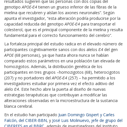
resultados sugieren que las personas con dos copias del
genotipo
APOE-Ɛ4
tienen un grueso inferior de las fibras de la
mielina que recubren y aíslan los axones neuronales”. Según
apunta el investigador, “esta alteración podría producirse por la
capacidad reducida del genotipo
APOE-Ɛ4
para transportar el
colesterol, que es el principal componente de la mielina y resulta
fundamental para el correcto funcionamiento del cerebro”.
La fortaleza principal del estudio radica en el elevado número de
participantes cognitivamente sanos con dos alelos
Ɛ4
del gen
APOE
(68 personas), ya que hasta ahora nunca se habían
comparado estos parámetros en una población tan elevada de
homozigotos. Además, la distribución genética de los
participantes en tres grupos –homozigotos (68), heterocigotos
(207) y no portadores del
APOE-Ɛ4
(257) – ha permitido a los
investigadores estudiar por primera vez el efecto aditivo del
alelo
Ɛ4.
Este hecho abre la puerta al diseño de nuevas
estrategias terapéuticas que contribuyan a modificar las
alteraciones observadas en la microestructura de la sustancia
blanca cerebral.
En el estudio han participado
Juan Domingo Gispert y Carles
Falcón, del CIBER-BBN
, y
José Luis Molinuevo, jefe de grupo del
CIBERFES en el BBRC
, además de investigadores del Instituto