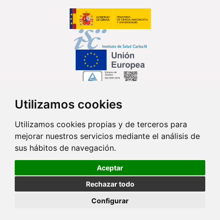
Utilizamos cookies
Síguenos en...
Utilizamos cookies propias y de terceros para
mejorar nuestros servicios mediante el análisis de
Contacto
sus hábitos de navegación.
Av. Monforte de Lemos, 3-5. Pabellón 11. Planta 0 28029 Madrid
Aceptar
info@ciberisciii.es
Rechazar todo
© Copyright 2026 CIBER |
Política de Privacidad
|
Aviso Legal
|
Política
Configurar
de Cookies
|
Mapa Web
|
Portal de Transparencia
|
Política de
seguridad