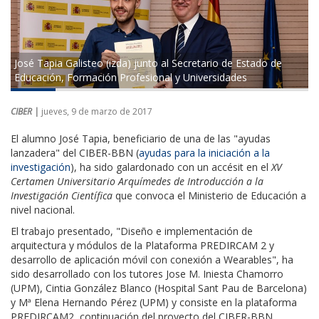
José Tapia Galisteo (izda) junto al Secretario de Estado de
Educación, Formación Profesional y Universidades
CIBER |
jueves, 9 de marzo de 2017
El alumno José Tapia, beneficiario de una de las "ayudas
lanzadera" del CIBER-BBN (
ayudas para la iniciación a la
investigación
), ha sido galardonado con un accésit en el
XV
Certamen Universitario Arquímedes de Introducción a la
Investigación Científica
que convoca el Ministerio de Educación a
nivel nacional.
El trabajo presentado, "Diseño e implementación de
arquitectura y módulos de la Plataforma PREDIRCAM 2 y
desarrollo de aplicación móvil con conexión a Wearables", ha
sido desarrollado con los tutores Jose M. Iniesta Chamorro
(UPM), Cintia González Blanco (Hospital Sant Pau de Barcelona)
y Mª Elena Hernando Pérez (UPM) y consiste en la plataforma
PREDIRCAM2, continuación del proyecto del CIBER-BBN