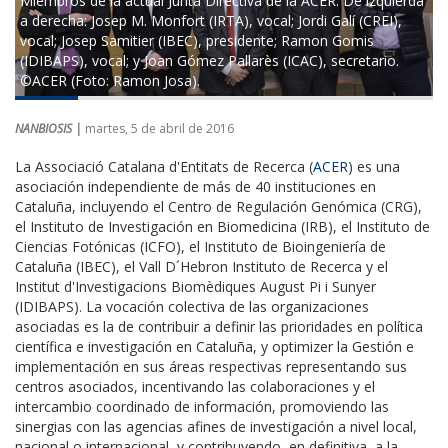
Miembros de la actual Junta Directiva de la ACER. De izquierda
a derecha: Josep M. Monfort (IRTA), vocal; Jordi Galí (CREI),
vocal; Josep Samitier (IBEC), presidente; Ramon Gomis
(IDIBAPS), vocal; y Joan Gómez Pallarès (ICAC), secretario.
©ACER (Foto: Ramon Josa).
NANBIOSIS |
martes, 5 de abril de 2016
La Associació Catalana d'Entitats de Recerca (
ACER
) es una
asociación independiente de más de 40 instituciones en
Cataluña, incluyendo el Centro de Regulación Genómica (CRG),
el Instituto de Investigación en Biomedicina (IRB), el Instituto de
Ciencias Fotónicas (ICFO), el Instituto de Bioingeniería de
Cataluña (IBEC), el Vall D´Hebron Instituto de Recerca y el
Institut d'Investigacions Biomèdiques August Pi i Sunyer
(IDIBAPS). La vocación colectiva de las organizaciones
asociadas es la de contribuir a definir las prioridades en política
científica e investigación en Cataluña, y optimizer la Gestión e
implementación en sus áreas respectivas representando sus
centros asociados, incentivando las colaboraciones y el
intercambio coordinado de información, promoviendo las
sinergias con las agencias afines de investigación a nivel local,
nacional o internacional, y contribuyendo, en definitiva, a la