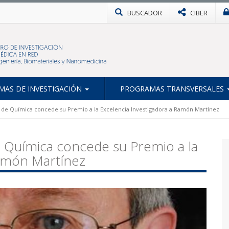
BUSCADOR
CIBER
AS DE INVESTIGACIÓN
PROGRAMAS TRANSVERSALES
a de Química concede su Premio a la Excelencia Investigadora a Ramón Martínez
e Química concede su Premio a la
Ramón Martínez