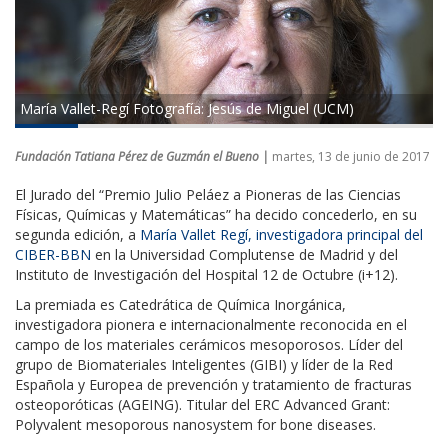
María Vallet-Regí Fotografía: Jesús de Miguel (UCM)
Fundación Tatiana Pérez de Guzmán el Bueno |
martes, 13 de junio de 2017
El Jurado del “Premio Julio Peláez a Pioneras de las Ciencias
Físicas, Químicas y Matemáticas” ha decido concederlo, en su
segunda edición, a
María Vallet Regí, investigadora principal del
CIBER-BBN
en la Universidad Complutense de Madrid y del
Instituto de Investigación del Hospital 12 de Octubre (i+12).
La premiada es Catedrática de Química Inorgánica,
investigadora pionera e internacionalmente reconocida en el
campo de los materiales cerámicos mesoporosos. Líder del
grupo de Biomateriales Inteligentes (GIBI) y líder de la Red
Española y Europea de prevención y tratamiento de fracturas
osteoporóticas (AGEING). Titular del ERC Advanced Grant:
Polyvalent mesoporous nanosystem for bone diseases.