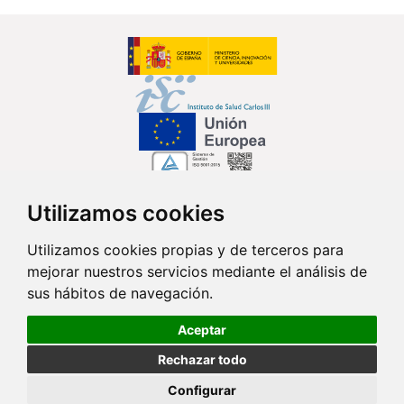
Utilizamos cookies
Síguenos en...
Utilizamos cookies propias y de terceros para
mejorar nuestros servicios mediante el análisis de
Contacto
sus hábitos de navegación.
Av. Monforte de Lemos, 3-5. Pabellón 11. Planta 0 28029 Madrid
Aceptar
info@ciberisciii.es
Rechazar todo
© Copyright 2026 CIBER |
Política de Privacidad
|
Aviso Legal
|
Política
Configurar
de Cookies
|
Mapa Web
|
Portal de Transparencia
|
Política de