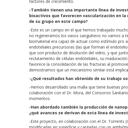
factores de crecimiento.
-También tienen una importante línea de inve
bioactivos que favorecen vascularización en la
de su grupo en este campo?
-Este es un campo en el que hemos trabajado mucho 
no regeneramos los vasos sanguíneos no vamos a ten
biomaterial era capaz de actuar como estímulo pro a
endoteliales precursoras (las que forman el endotelio
que son producto de disolución del vidrio, y que jun
reclutamiento de células endoteliales, su maduración
favorece la consolidación de las fracturas al promov
demostramos que un mecanismo similar está implicad
-¿Qué resultados han obtenido de su trabajo s
-Hemos desarrollado una malla que tiene buenas prop
colaboración con el Dr. Mora, del Consorcio Sanitar
momentos.
-Han abordado también la producción de nanopar
¿qué avances se derivan de esta línea de inves
-Este proyecto, en colaboración con el Dr. Torrents 
modificadas en superficie y cargadas con un antibiótic