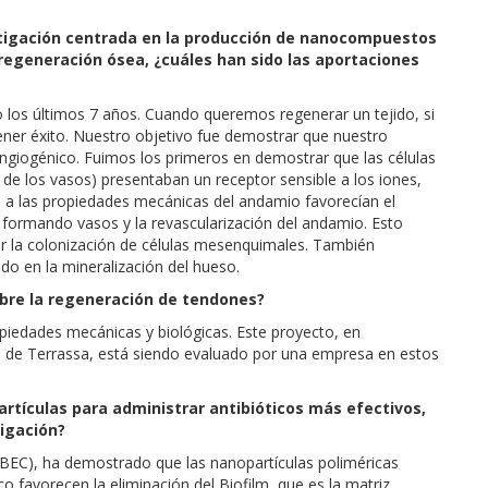
stigación centrada en la producción de nanocompuestos
 regeneración ósea, ¿cuáles han sido las aportaciones
los últimos 7 años. Cuando queremos regenerar un tejido, si
er éxito. Nuestro objetivo fue demostrar que nuestro
ngiogénico. Fuimos los primeros en demostrar que las células
 de los vasos) presentaban un receptor sensible a los iones,
to a las propiedades mecánicas del andamio favorecían el
 formando vasos y la revascularización del andamio. Esto
er la colonización de células mesenquimales. También
o en la mineralización del hueso.
obre la regeneración de tendones?
iedades mecánicas y biológicas. Este proyecto, en
io de Terrassa, está siendo evaluado por una empresa en estos
tículas para administrar antibióticos más efectivos,
tigación?
(IBEC), ha demostrado que las nanopartículas poliméricas
o favorecen la eliminación del Biofilm, que es la matriz