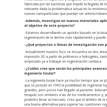
fabricada por las bacterias que impide la llegada de l
relevante dada la problemática actual en la resistenc
nuevas nanopartículas que puedan ser antimicrobianas s
-Además, investigan en nuevos materiales aplic
el objetivo de este proyecto?
-Estamos desarrollando un apósito basado en la bio
regeneración de la dermis más rápidamente y puede ev
-¿Qué proyectos o líneas de investigación son p
-Actualmente nuestro foco se encuentra en dos áreas
impresión 3D a partir de polímeros e hidrogeles, tan
empezado ya a trabajar en regeneración cardiaca.
-¿Cuáles cree que serán los principales avances
ingeniería tisular?
-La ingeniería tisular hace ya mucho tiempo que se pl
que se postuló en 1993 la posibilidad de regenerar tej
grandes, pero pocos han llegado al paciente. Básicam
terapias son similares a las de los medicamentos y, 
poderlos llevar al mercado. Creo que el ámbito de la 
una buena alternativa para superar las cuestiones reg