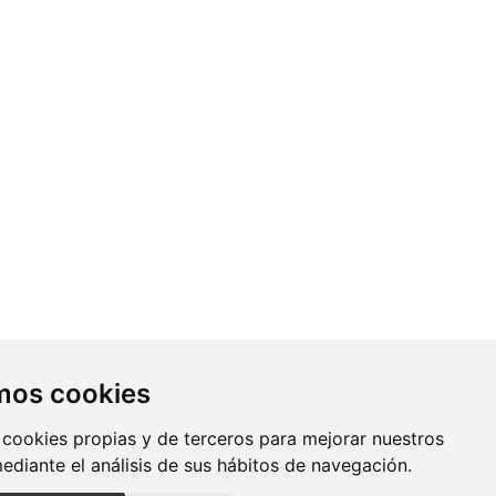
Contacto
amos cookies
Av. Monforte de Lemos, 3-5. Pabellón
 cookies propias y de terceros para mejorar nuestros
11. Planta 0 28029 Madrid
mediante el análisis de sus hábitos de navegación.
info@ciberisciii.es