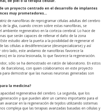
l, de piel o la terapia celular.
e un proyecto centrado en el desarrollo de implantes
avances muy prometedores…
atriz de nanofibras de reprogramar células adultas del cerebro
as de la glia, cuando crecen sobre estas nanofibras, se
el ambiente regenerativo en la corteza cerebral. Lo hace de
as que serán capaces de rellenar el daño de la zona
ste estudio abre la puerta a la posibilidad de regenerar el
 las células a desdiferenciarse (desespecializarse) y así
or otro lado, este andamio de nanofibras favorece la
os) en la zona lesionada, lo que favorece la regeneración.
or, sólo se ha demostrado en ratón de laboratorio. En estos
d de Barcelona), con quien colaboramos en este proyecto
ta para demostrar que las nuevas neuronas generadas son
para la medicina?
apacidad regenerativa del cerebro. La segunda, que los
egeneración y que pueden abrir un camino importante para el
an avanzar en la regeneración de tejidos utilizando sistemas
nos compleja que las terapias avanzadas basadas en células y