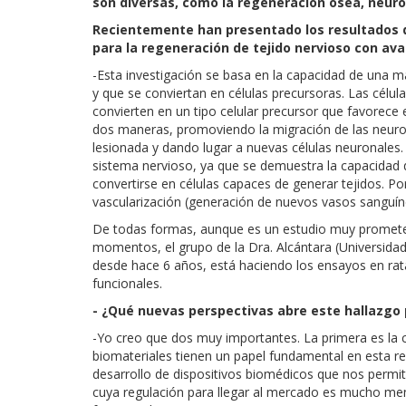
son diversas, como la regeneración ósea, neurona
Recientemente han presentado los resultados d
para la regeneración de tejido nervioso con 
-Esta investigación se basa en la capacidad de una m
y que se conviertan en células precursoras. Las célul
convierten en un tipo celular precursor que favorece 
dos maneras, promoviendo la migración de las neuron
lesionada y dando lugar a nuevas células neuronales. E
sistema nervioso, ya que se demuestra la capacidad de
convertirse en células capaces de generar tejidos. P
vascularización (generación de nuevos vasos sanguíne
De todas formas, aunque es un estudio muy prometed
momentos, el grupo de la Dra. Alcántara (Universida
desde hace 6 años, está haciendo los ensayos en ra
funcionales.
- ¿Qué nuevas perspectivas abre este hallazgo 
-Yo creo que dos muy importantes. La primera es la c
biomateriales tienen un papel fundamental en esta r
desarrollo de dispositivos biomédicos que nos permit
cuya regulación para llegar al mercado es mucho me