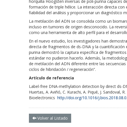
horquilla Hoogsten inversas de poli-purina capaces 
formación de triple hélice. La interacción directa con
fiabilidad del análisis y proporcionar un diagnóstico m
La metilación del ADN se consolida como un biomarcad
incluso en tumores de origen desconocido. La revers
como una herramienta de alto perfil para el desarroll
En el nuevo estudio, los investigadores han demostr
directa de fragmentos de ds-DNA y la cuantificación es
purina demostró la captura específica de fragmento
estándar no pudieron hacerlo. Además, la metodologí
de metilación del ADN diferente entre las secuencias 
ciclos de hibridación / regeneración”.
Artículo de referencia
Label-free DNA-methylation detection by direct ds-DN
Huertas, A. Aviñó, C. Kurachi, A. Piqué, J. Sandoval, R.
Bioelectronics
http://doi.org/10.1016/j.bios.2018.08.
Volver al Listado