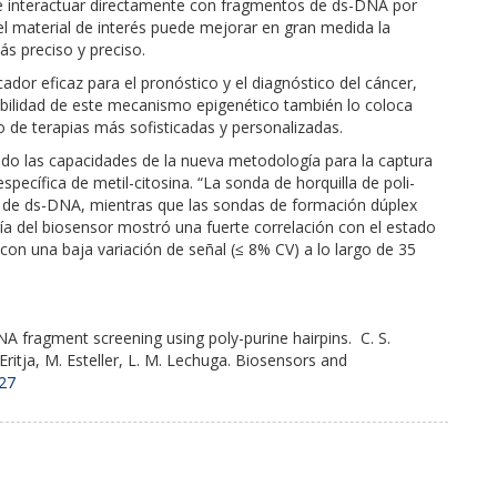
de interactuar directamente con fragmentos de ds-DNA por
 el material de interés puede mejorar en gran medida la
ás preciso y preciso.
or eficaz para el pronóstico y el diagnóstico del cáncer,
ibilidad de este mecanismo epigenético también lo coloca
o de terapias más sofisticadas y personalizadas.
ado las capacidades de la nueva metodología para la captura
pecífica de metil-citosina. “La sonda de horquilla de poli-
s de ds-DNA, mientras que las sondas de formación dúplex
a del biosensor mostró una fuerte correlación con el estado
con una baja variación de señal (≤ 8% CV) a lo largo de 35
A fragment screening using poly-purine hairpins. C. S.
 Eritja, M. Esteller, L. M. Lechuga. Biosensors and
027