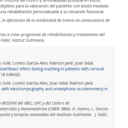
ón motora del tronco y la estabilidad postural en estos
jetivo para la valoración del paciente con lesión medular,
una rehabilitación personalizada a su situación funcional.
, la afectación de la estabilidad de tronco en consecuencia de
tas a crear programas de rehabilitación y tratamiento del
 Vidal, Institut Guttmann.
s-Solé; Loreto García-Alen; Raimon Jané; Joan Vidal.
tartReact effect during reaching in patients with cervical
. 18 0460d2.
s-Solé; Loreto García-Alen; Joan Vidal; Raimon Jané.
ks with electromyography and smartphone accelerometry in
BIOSPIN del IBEC, UPC y del Centro de
materiales y Nanomedicina (CIBER- BBN). H. Kumru, L. García-
ción y terapias avanzadas del Instituto Guttmann.
J. Valls-