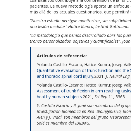
cuantitativos contribuye a la comprensión de la funci
pacientes. La nueva metodología aporta un enfoque ob
más allá de los actuales cuestionarios, que permitirá 
“Nuestro estudio persigue monitorizar, sin subjetividad
una lesión medular”
Hatice Kumru, Institut Guttmann.
“La metodología que hemos desarrollado abre las puer
tronco personalizados, objetivos y cuantificables”.
Joan
Artículos de referencia:
Yolanda Castillo-Escario; Hatice Kumru; Josep Vall
Quantitative evaluation of trunk function and the S
and thoracic spinal cord injury.
2021,
J. Neural Eng
Yolanda Castillo-Escario; Hatice Kumru; Josep Vall
Assessment of trunk flexion in arm reaching tas
healthy human subjects.
2021,
Sci Rep
11, 5363.
Y. Castillo-Escario
y
R. Jané
son miembros del grupo 
Investigación Biomédica en Red-
Bioingeniería, Bio
Alen y J. Vidal, son miembros del grupo
Neurorepara
Solé es miembro del IDIBAPS.