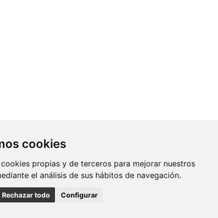
Contacto
amos cookies
Av. Monforte de Lemos, 3-5. Pabellón
 cookies propias y de terceros para mejorar nuestros
11. Planta 0 28029 Madrid
mediante el análisis de sus hábitos de navegación.
info@ciberisciii.es
Rechazar todo
Configurar
uridad