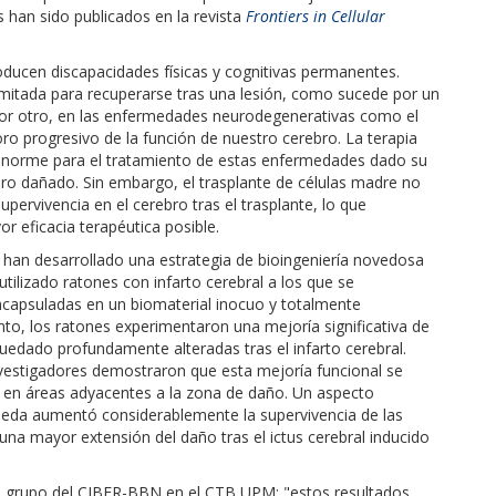
s han sido publicados en la revista
Frontiers in Cellular
ducen discapacidades físicas y cognitivas permanentes.
mitada para recuperarse tras una lesión, como sucede por un
 por otro, en las enfermedades neurodegenerativas como el
ro progresivo de la función de nuestro cerebro. La terapia
 enorme para el tratamiento de estas enfermedades dado su
ebro dañado. Sin embargo, el trasplante de células madre no
upervivencia en el cerebro tras el trasplante, lo que
r eficacia terapéutica posible.
s han desarrollado una estrategia de bioingeniería novedosa
utilizado ratones con infarto cerebral a los que se
capsuladas en un biomaterial inocuo y totalmente
ento, los ratones experimentaron una mejoría significativa de
uedado profundamente alteradas tras el infarto cerebral.
nvestigadores demostraron que esta mejoría funcional se
en áreas adyacentes a la zona de daño. Un aspecto
la seda aumentó considerablemente la supervivencia de las
una mayor extensión del daño tras el ictus cerebral inducido
el grupo del CIBER-BBN en el CTB UPM: "estos resultados