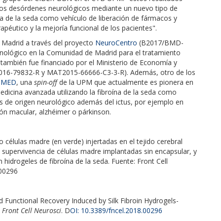
 los desórdenes neurológicos mediante un nuevo tipo de
ína de la seda como vehículo de liberación de fármacos y
apéutico y la mejoría funcional de los pacientes".
e Madrid a través del proyecto
NeuroCentro
(B2017/BMD-
tecnológico en la Comunidad de Madrid para el tratamiento
 también fue financiado por el Ministerio de Economía y
16-79832-R y MAT2015-66666-C3-3-R). Además, otro de los
OMED
, una
spin-off
de la UPM que actualmente es pionera en
edicina avanzada utilizando la fibroína de la seda como
os de origen neurológico además del ictus, por ejemplo en
ón macular, alzhéimer o párkinson.
élulas madre (en verde) injertadas en el tejido cerebral
a supervivencia de células madre implantadas sin encapsular, y
 hidrogeles de fibroína de la seda. Fuente: Front Cell
.00296
d Functional Recovery Induced by Silk Fibroin Hydrogels-
.
Front Cell Neurosci
. D
OI: 10.3389/fncel.2018.00296