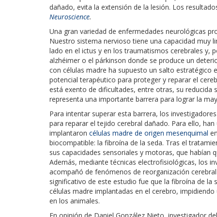
dañado, evita la extensión de la lesión. Los resultado
Neuroscience
.
Una gran variedad de enfermedades neurológicas pro
Nuestro sistema nervioso tiene una capacidad muy li
lado en el ictus y en los traumatismos cerebrales y,
alzhéimer o el párkinson donde se produce un deterio
con células madre ha supuesto un salto estratégico
potencial terapéutico para proteger y reparar el cer
está exento de dificultades, entre otras, su reducida s
representa una importante barrera para lograr la mayo
Para intentar superar esta barrera, los investigadore
para reparar el tejido cerebral dañado. Para ello, han 
implantaron
células madre de origen mesenquimal
en
biocompatible: la fibroína de la seda. Tras el tratami
sus capacidades sensoriales y motoras, que habían q
Además, mediante técnicas electrofisiológicas, los i
acompañó de fenómenos de reorganización cerebral 
significativo de este estudio fue que la fibroína de 
células madre implantadas en el cerebro, impidiendo 
en los animales.
En opinión de Daniel González Nieto, investigador d