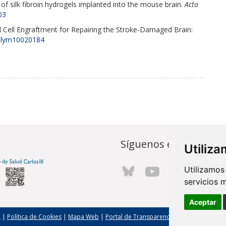
y of silk fibroin hydrogels implanted into the mouse brain.
Acta
03
d Cell Engraftment for Repairing the Stroke-Damaged Brain:
olym10020184
Síguenos en...
Utiliz
Utilizamos
servicios 
Aceptar
l
|
Política de Cookies
|
Mapa Web
|
Portal de Transparencia
|
Política de seg