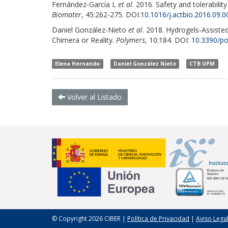
Fernández-García L
et al
. 2016. Safety and tolerabilit
Biomater
, 45:262-275. DOI:
10.1016/j.actbio.2016.09.0
Daniel González-Nieto
et al
. 2018. Hydrogels-Assiste
Chimera or Reality.
Polymers
, 10:184. DOI:
10.3390/p
Elena Hernando
Daniel González Nieto
CTB UPM
Volver al Listado
© Copyright 2026 CIBER |
Política de Privacidad
|
Aviso Lega