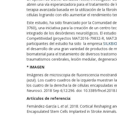
abren una vía esperanzadora para el tratamiento de
terapia avanzada basada en la utilización de la fibro
células logrando con ello aumentar el rendimiento ter
Este estudio, ha sido financiado por la Comunidad d
3760), una iniciativa para la creación de un centro 
integrado de los desórdenes neurológicos. El estudio
Competitividad (proyectos MAT2016-79832-R, MAT20
participantes del estudio ha sido la empresa
SILKBI
el desarrollo de una gran variedad de productos de m
biomaterial para el tratamiento de diversos trastorn
traumatismos cerebrales, lesión medular, degeneraci
* IMAGEN
Imágenes de microscopia de fluorescencia mostrando c
(azul). Los cuatro cuadros de la izquierda muestran l
los cuatro de la derecha la de células encapsuladas en
Neurosci. 2018 Sep 6;12:296. doi: 10.3389/fncel.2018
Artículos de referencia
:
Fernández-García L
et al
. 2018. Cortical Reshaping an
Encapsulated Stem Cells Implanted in Stroke Animals