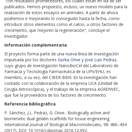
"con resultados prometedores, los cuales están en vía de ser
publicados. Hemos propuesto, incluso, un nuevo modelo para la
realización de estos ensayos en animales. A partir de ahora
podremos ir mejorando lo conseguido hasta la fecha, como
introducir otros elementos como el calcio, u otros factores de
crecimiento, que mejoren la regeneración", concluye el
investigador.
Información complementaria
El proyecto forma parte de una nueva línea de investigación
impulsada por los doctores
Gorka Orive
y
José Luis Pedraz
,
cuyo grupo de investigación NanoBioCel del Laboratorio de
Farmacia y Tecnología Farmacéutica de la UPV/EHU, es
miembro, a su vez, del CIBER-BBN. En la investigación han
contado con la colaboración de la empresa UCA (Unidad de
Cirugía Artroscópica), y el trabajo de la empresa AGRENVEC,
que fue la proveedora de los factores de crecimiento.
Referencia bibliográfica
P. Sánchez, J.L. Pedraz, G. Orive.. Biologically active and
biomimetic dual gelatin scaffolds for tissue engineering.
International Journal of Biological Macromolecules, 98: 486–494
(2017). DOI: 10.1016/j.ijbiomac.2016.12.092.