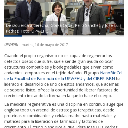
De izquierda a derecha, Gorka Orive, Pello Sánchez y José Luis
Pedraz. Foto: UPV/EHU.
UPV/EHU |
martes, 16 de mayo de 2017
Cuando el propio organismo no es capaz de regenerar los
defectos óseos que sufre, suele ser de gran ayuda colocar
estructuras compatibles y biodegradables que sirvan como
andamios temporales en el tejido dañado. El grupo
NanoBioCel
de la Facultad de Farmacia de la UPV/EHU y del CIBER-BBN
ha
liderado el desarrollo de uno de estos andamios, que además
de soporte físico, ofrece la oportunidad de liberar factores de
crecimiento imitando la forma en la que lo hace el cuerpo.
La medicina regenerativa es una disciplina en continuo auge que
engloba todo un arsenal de estrategias terapéuticas, desde
proteínas recombinantes y células madre hasta materiales y
matrices para la liberación de fármacos y factores de
crecimiento. El grupo NanoBioCel que lidera José Luis Pedraz,