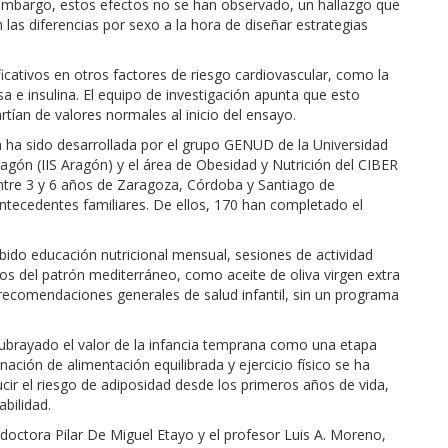
n embargo, estos efectos no se han observado, un hallazgo que
las diferencias por sexo a la hora de diseñar estrategias
icativos en otros factores de riesgo cardiovascular, como la
ucosa e insulina. El equipo de investigación apunta que esto
tían de valores normales al inicio del ensayo.
ón ha sido desarrollada por el grupo GENUD de la Universidad
Aragón (IIS Aragón) y el área de Obesidad y Nutrición del CIBER
ntre 3 y 6 años de Zaragoza, Córdoba y Santiago de
ntecedentes familiares. De ellos, 170 han completado el
ibido educación nutricional mensual, sesiones de actividad
cos del patrón mediterráneo, como aceite de oliva virgen extra
o recomendaciones generales de salud infantil, sin un programa
ubrayado el valor de la infancia temprana como una etapa
ación de alimentación equilibrada y ejercicio físico se ha
ir el riesgo de adiposidad desde los primeros años de vida,
abilidad.
la doctora Pilar De Miguel Etayo y el profesor Luis A. Moreno,