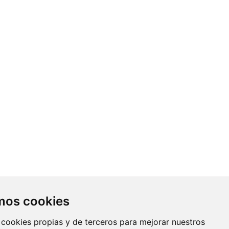
Contacto
amos cookies
Av. Monforte de Lemos, 3-5. Pabellón
 cookies propias y de terceros para mejorar nuestros
11. Planta 0 28029 Madrid