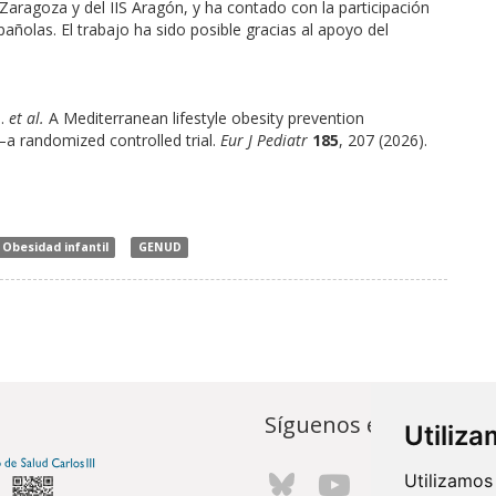
aragoza y del IIS Aragón, y ha contado con la participación
añolas. El trabajo ha sido posible gracias al apoyo del
M.
et al.
A Mediterranean lifestyle obesity prevention
—a randomized controlled trial.
Eur J Pediatr
185
, 207 (2026).
Obesidad infantil
GENUD
Síguenos en...
Utiliz
Utilizamos