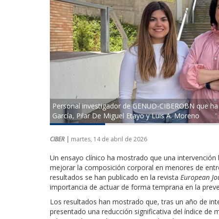
Personal investigador de GENUD-CIBEROBN que ha coo
García, Pilar De Miguel Etayo y Luis A. Moreno
CIBER |
martes, 14 de abril de 2026
Un ensayo clínico ha mostrado que una intervención 
mejorar la composición corporal en menores de entre
resultados se han publicado en la revista
European Jou
importancia de actuar de forma temprana en la preven
Los resultados han mostrado que, tras un año de inter
presentado una reducción significativa del índice de