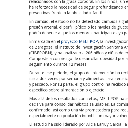
relacionados con la grasa corporal. En los niños, si
ha reforzado la necesidad de seguir profundizando en 
preventivas frente a la obesidad infantil.
En cambio, el estudio no ha detectado cambios signif
presión arterial, el perfil lipídico o los niveles de gl
podría deberse a que los menores participantes ya par
Enmarcada en el
proyecto MELI-POP
, la investigaci
de Zaragoza, el Instituto de Investigación Sanitaria 
(CIBEROBN), y ha analizado a 206 niños y niñas de e
Compostela con riesgo de desarrollar obesidad por a
seguimiento durante 12 meses.
Durante ese periodo, el grupo de intervención ha rec
física dos veces por semana y alimentos característi
y pescado. Por su parte, el grupo control ha recibid
específico sobre alimentación o ejercicio.
Más allá de los resultados concretos, MELI-POP ha s
decisiva para consolidar hábitos saludables. La combin
confirmado, así como una vía prometedora para reduc
especialmente en población infantil con mayor vulner
El estudio ha sido liderado por Alicia Larruy García, 