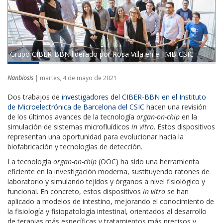
Grupo CIBER-BBN liderado por Rosa Villa en el IMB-CSIC
Nanbiosis |
martes, 4 de mayo de 2021
Dos trabajos de
investigadores del CIBER-BBN en el Instituto
de Microelectrónica de Barcelona del CSIC
hacen una revisión
de los últimos avances de la tecnología
organ-on-chip
en la
simulación de sistemas microfluídicos
in vitro
. Estos dispositivos
representan una oportunidad para evolucionar hacia la
biofabricación y tecnologías de detección.
La tecnología
organ-on-chip
(OOC) ha sido una herramienta
eficiente en la investigación moderna, sustituyendo ratones de
laboratorio y simulando tejidos y órganos a nivel fisiológico y
funcional. En concreto, estos dispositivos
in vitro
se han
aplicado a modelos de intestino, mejorando el conocimiento de
la fisiología y fisiopatología intestinal, orientados al desarrollo
de terapias más específicas y tratamientos más precisos y