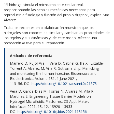
"El hidrogel simula el microambiente celular real,
proporcionando las señales mecánicas necesarias para
reproducir la fisiología y función del propio órgano", explica Mar
Álvarez.
Trabajos recientes en biofabricación muestran que los
hidrogeles son capaces de simular y cambiar las propiedades de
los tejidos y sus dinámicas y, de este modo, ofrecer una
recreación
in vivo
para su reparación.
Artículos de referencia
Marrero D, Pujol-Vila F, Vera D, Gabriel G, Illa X, Elizalde-
Torrent A, Alvarez M, Villa R, Gut-on-a-chip: Mimicking
and monitoring the human intestine. Biosensors and
Bioelectronics. Volume 181, 1 June 2021,
113156. DOI
https://doi.org/10.1021/acsami.0c21573
Vera D, García-Díaz M, Torras N, Alvarez M, Villa R,
Martínez E. Engineering Tissue Barrier Models on
Hydrogel Microfluidic Platforms, CS Appl. Mater.
Interfaces 2021, 13, 12, 13920–13933
DOI
https://doi.org/10.1016/j.bios.2021.113156