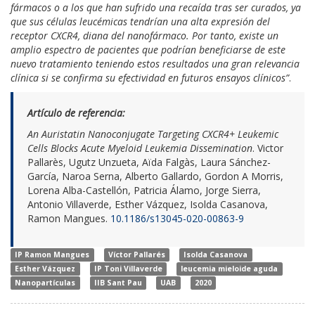
fármacos o a los que han sufrido una recaída tras ser curados, ya
que sus células leucémicas tendrían una alta expresión del
receptor CXCR4, diana del nanofármaco. Por tanto, existe un
amplio espectro de pacientes que podrían beneficiarse de este
nuevo tratamiento teniendo estos resultados una gran relevancia
clínica si se confirma su efectividad en futuros ensayos clínicos”
.
Artículo de referencia:
An Auristatin Nanoconjugate Targeting CXCR4+ Leukemic
Cells Blocks Acute Myeloid Leukemia Dissemination
. Victor
Pallarès, Ugutz Unzueta, Aïda Falgàs, Laura Sánchez-
García, Naroa Serna, Alberto Gallardo, Gordon A Morris,
Lorena Alba-Castellón, Patricia Álamo, Jorge Sierra,
Antonio Villaverde, Esther Vázquez, Isolda Casanova,
Ramon Mangues.
10.1186/s13045-020-00863-9
IP Ramon Mangues
Víctor Pallarés
Isolda Casanova
Esther Vázquez
IP Toni Villaverde
leucemia mieloide aguda
Nanopartículas
IIB Sant Pau
UAB
2020