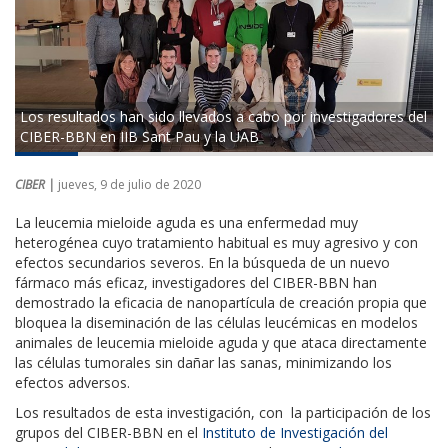
Los resultados han sido llevados a cabo por investigadores del
CIBER-BBN en IIB Sant Pau y la UAB
CIBER |
jueves, 9 de julio de 2020
La leucemia mieloide aguda es una enfermedad muy
heterogénea cuyo tratamiento habitual es muy agresivo y con
efectos secundarios severos. En la búsqueda de un nuevo
fármaco más eficaz, investigadores del CIBER-BBN han
demostrado la eficacia de nanopartícula de creación propia que
bloquea la diseminación de las células leucémicas en modelos
animales de leucemia mieloide aguda y que ataca directamente
las células tumorales sin dañar las sanas, minimizando los
efectos adversos.
Los resultados de esta investigación, con la participación de los
grupos del CIBER-BBN en el
Instituto de Investigación del