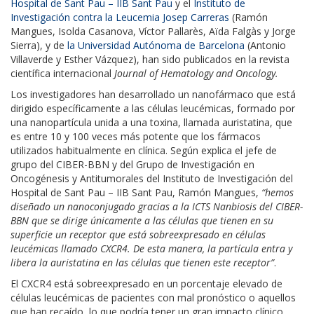
Hospital de Sant Pau – IIB Sant Pau
y el
Instituto de
Investigación contra la Leucemia Josep Carreras
(Ramón
Mangues, Isolda Casanova, Víctor Pallarès, Aïda Falgàs y Jorge
Sierra), y de
la Universidad Autónoma de Barcelona
(Antonio
Villaverde y Esther Vázquez), han sido publicados en la revista
científica internacional
Journal of Hematology and Oncology.
Los investigadores han desarrollado un nanofármaco que está
dirigido específicamente a las células leucémicas, formado por
una nanopartícula unida a una toxina, llamada auristatina, que
es entre 10 y 100 veces más potente que los fármacos
utilizados habitualmente en clínica. Según explica el jefe de
grupo del CIBER-BBN y del Grupo de Investigación en
Oncogénesis y Antitumorales del Instituto de Investigación del
Hospital de Sant Pau – IIB Sant Pau, Ramón Mangues,
“hemos
diseñado un nanoconjugado gracias a la ICTS Nanbiosis del CIBER-
BBN que se dirige únicamente a las células que tienen en su
superficie un receptor que está sobreexpresado en células
leucémicas llamado CXCR4. De esta manera, la partícula entra y
libera la auristatina en las células que tienen este receptor”
.
El CXCR4 está sobreexpresado en un porcentaje elevado de
células leucémicas de pacientes con mal pronóstico o aquellos
que han recaído, lo que podría tener un gran impacto clínico