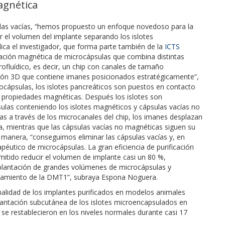
agnética
ulas vacías, “hemos propuesto un enfoque novedoso para la
r el volumen del implante separando los islotes
ica el investigador, que forma parte también de la
ICTS
ación magnética de microcápsulas que combina distintas
ofluídico, es decir, un chip con canales de tamaño
ión 3D que contiene imanes posicionados estratégicamente”,
rocápsulas, los islotes pancreáticos son puestos en contacto
í propiedades magnéticas. Después los islotes son
las conteniendo los islotes magnéticos y cápsulas vacías no
 a través de los microcanales del chip, los imanes desplazan
a, mientras que las cápsulas vacías no magnéticas siguen su
a manera, “conseguimos eliminar las cápsulas vacías y, en
éutico de microcápsulas. La gran eficiencia de purificación
itido reducir el volumen de implante casi un 80 %,
mplantación de grandes volúmenes de microcápsulas y
atamiento de la DMT1”, subraya Espona Noguera.
alidad de los implantes purificados en modelos animales
antación subcutánea de los islotes microencapsulados en
 se restablecieron en los niveles normales durante casi 17