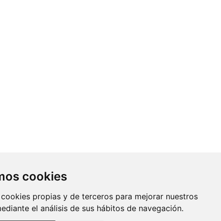
Contacto
amos cookies
Av. Monforte de Lemos, 3-5. Pabellón
 cookies propias y de terceros para mejorar nuestros
11. Planta 0 28029 Madrid
mediante el análisis de sus hábitos de navegación.
info@ciberisciii.es