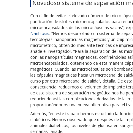
Novedoso sistema de separación m
Con el fin de evitar el elevado número de microcáps
purificación de islotes microencapsulados para reduci
microencapsulados de las microcápsulas vacías”, expl
Nanbiosis
. “Hemos desarrollado un sistema de separ
tecnologías: nanopartículas magnéticas y un chip micr
micrométrico, obtenido mediante técnicas de impres
añade el investigador. “Para la separación de las mic
con las nanopartículas magnéticas, confiriéndoles as
microencapsulados, obteniendo de esta manera cápsu
magnéticas. Cuando las microcápsulas son bombeadas
las cápsulas magnéticas hacia un microcanal de salid
curso por otro microcanal de salida”, detalla. De est
consecuencia, reducimos el volumen de implante terap
de este sistema de separación magnética nos ha perm
reduciendo así las complicaciones derivadas de la i
proporcionándonos una nueva alternativa para el tr
Además, “en este trabajo hemos estudiado la funcion
diabéticos. Hemos observado que después de la impl
animales diabéticos, los niveles de glucosa en sangre
semanas” añade.