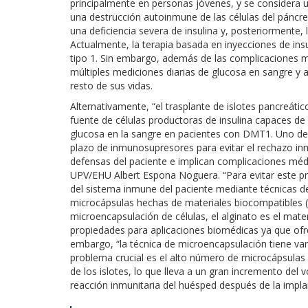
principalmente en personas jóvenes, y se considera 
una destrucción autoinmune de las células del páncrea
una deficiencia severa de insulina y, posteriormente, 
Actualmente, la terapia basada en inyecciones de insu
tipo 1. Sin embargo, además de las complicaciones m
múltiples mediciones diarias de glucosa en sangre y a
resto de sus vidas.
Alternativamente, “el trasplante de islotes pancreát
fuente de células productoras de insulina capaces de 
glucosa en la sangre en pacientes con DMT1. Uno de l
plazo de inmunosupresores para evitar el rechazo inm
defensas del paciente e implican complicaciones médi
UPV/EHU Albert Espona Noguera. “Para evitar este p
del sistema inmune del paciente mediante técnicas 
microcápsulas hechas de materiales biocompatibles (n
microencapsulación de células, el alginato es el mater
propiedades para aplicaciones biomédicas ya que ofrec
embargo, “la técnica de microencapsulación tiene vario
problema crucial es el alto número de microcápsulas
de los islotes, lo que lleva a un gran incremento de
reacción inmunitaria del huésped después de la impla