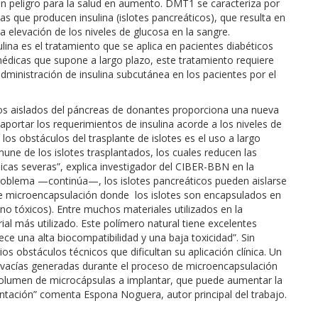
un peligro para la salud en aumento. DMT1 se caracteriza por
s que producen insulina (islotes pancreáticos), que resulta en
la elevación de los niveles de glucosa en la sangre.
lina es el tratamiento que se aplica en pacientes diabéticos
édicas que supone a largo plazo, este tratamiento requiere
dministración de insulina subcutánea en los pacientes por el
icos aislados del páncreas de donantes proporciona una nueva
aportar los requerimientos de insulina acorde a los niveles de
os obstáculos del trasplante de islotes es el uso a largo
une de los islotes trasplantados, los cuales reducen las
cas severas”, explica investigador del CIBER-BBN en la
roblema —continúa—, los islotes pancreáticos pueden aislarse
de microencapsulación donde los islotes son encapsulados en
o tóxicos). Entre muchos materiales utilizados en la
ial más utilizado. Este polímero natural tiene excelentes
e una alta biocompatibilidad y una baja toxicidad”. Sin
s obstáculos técnicos que dificultan su aplicación clínica. Un
 vacías generadas durante el proceso de microencapsulación
l volumen de microcápsulas a implantar, que puede aumentar la
ntación” comenta Espona Noguera, autor principal del trabajo.