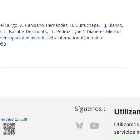
del Burgo, A. Cañibano-Hernández, H. Gurruchaga, F.J. Blanco,
iza, L. Basabe-Desmonts, J.L. Pedraz
Type 1 Diabetes Mellitus
croencapsulated pseudoislets
International Journal of
058
Síguenos en...
Utiliz
Utilizamos
servicios 