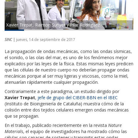
Xavier Trepat, Raimon Sunyer y Pilar Rodríguez.
SINC |
jueves, 14 de septiembre de 2017
La propagación de ondas mecánicas, como las ondas sísmicas,
el sonido, o las olas del mar, es uno de los fenómenos mejor
explicados por las leyes de la física. Estas mismas leyes predicen
que las células de nuestro cuerpo no deberían propagar ondas
mecánicas porque al ser muy ligeras y viscosas, como la miel,
atenuarían rápidamente cualquier propagación.
Contrariamente a este paradigma, un estudio dirigido por
Xavier Trepat
,
jefe de grupo del CIBER-BBN en el IBEC
(Instituto de Bioingeniería de Cataluña) muestra cómo de la
colisión entre dos tejidos celulares emergen ondas mecánicas
que se propagan.
En el trabajo, publicado recientemente en la revista
Nature
Materials
, el equipo de investigadores ha mostrado cómo las
células son capaces de sostener y transmitir estas ondas