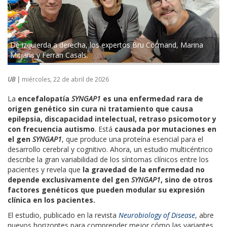
De izquierda a derecha, los expertos Bru Cormand, Marina
Mitjans y Ferran Casals.
UB |
miércoles, 22 de abril de 2026
La
encefalopatía
SYNGAP1
es una enfermedad rara de
origen genético sin cura ni tratamiento que causa
epilepsia, discapacidad intelectual, retraso psicomotor y
con frecuencia autismo
. Está
causada por mutaciones en
el gen
SYNGAP1
, que produce una proteína esencial para el
desarrollo cerebral y cognitivo. Ahora, un estudio multicéntrico
describe la gran variabilidad de los síntomas clínicos entre los
pacientes y revela que
la gravedad de la enfermedad no
depende exclusivamente del gen
SYNGAP1
, sino de otros
factores genéticos que pueden modular su expresión
clínica en los pacientes.
El estudio, publicado en la revista
Neurobiology of Disease
, abre
nuevos horizontes para comprender mejor cómo las variantes