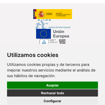
Utilizamos cookies
Síguenos en...
Utilizamos cookies propias y de terceros para
mejorar nuestros servicios mediante el análisis de
Contacto
sus hábitos de navegación.
Av. Monforte de Lemos, 3-5. Pabellón 11. Planta 0 28029 Madrid
Aceptar
info@ciberisciii.es
Rechazar todo
© Copyright 2026 CIBER |
Política de Privacidad
|
Aviso Legal
|
Política
Configurar
de Cookies
|
Mapa Web
|
Portal de Transparencia
|
Política de