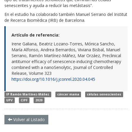
senescentes y ayuda a reducir las metástasis”.
En el estudio ha colaborado también Manuel Serrano del Institut
de Recerca Biomèdica (IRB) de Barcelona.
Artículo de referencia:
Irene Galiana, Beatriz Lozano-Torres, Mónica Sancho,
María Alfonso, Andrea Bernardos, Viviana Bisbal, Manuel
Serrano, Ramón Martínez-Máñez, Mar Orzáez, Preclinical
antitumor efficacy of senescence-inducing chemotherapy
combined with a nanoSenolytic, Journal of Controlled
Release, Volume 323
https://doi.org/10.1016/j.jconrel.2020.04.045
IP Ramón Martínez-Máñez
cáncer mama
células senescientes
UPV
CIPF
2020
Volver al Listado