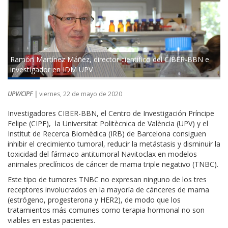
Ramón Martínez Máñez, director científico del CIBER-BBN e
investigador en IDM UPV
UPV/CIPF |
viernes, 22 de mayo de 2020
Investigadores CIBER-BBN, el Centro de Investigación Príncipe
Felipe (CIPF), la Universitat Politècnica de València (UPV) y el
Institut de Recerca Biomèdica (IRB) de Barcelona consiguen
inhibir el crecimiento tumoral, reducir la metástasis y disminuir la
toxicidad del fármaco antitumoral Navitoclax en modelos
animales preclínicos de cáncer de mama triple negativo (TNBC).
Este tipo de tumores TNBC no expresan ninguno de los tres
receptores involucrados en la mayoría de cánceres de mama
(estrógeno, progesterona y HER2), de modo que los
tratamientos más comunes como terapia hormonal no son
viables en estas pacientes.