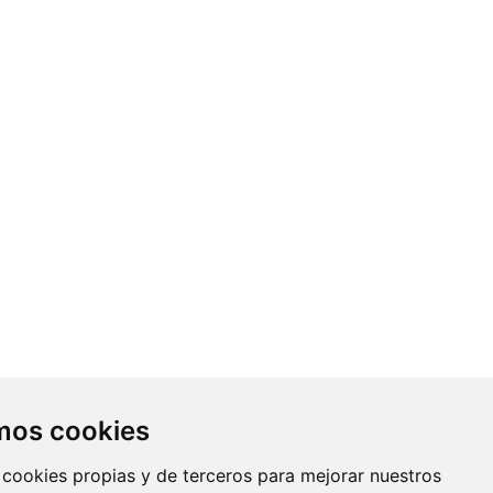
Contacto
amos cookies
Av. Monforte de Lemos, 3-5. Pabellón
 cookies propias y de terceros para mejorar nuestros
11. Planta 0 28029 Madrid