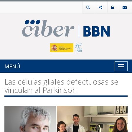
MENÚ
Toggl
navig
Las células gliales defectuosas se
vinculan al Parkinson