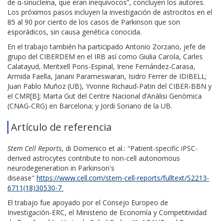
de α-sinucleína, que eran inequívocos”, concluyen los autores.
Los próximos pasos incluyen la investigación de astrocitos en el
85 al 90 por ciento de los casos de Parkinson que son
esporádicos, sin causa genética conocida.
En el trabajo también ha participado Antonio Zorzano, jefe de
grupo del CIBERDEM en el IRB así como Giulia Carola, Carles
Calatayud, Meritxell Pons-Espinal, Irene Fernández-Carasa,
Armida Faella, Janani Parameswaran, Isidro Ferrer de IDIBELL;
Juan Pablo Muñoz (UB), Yvonne Richaud-Patin del CIBER-BBN y
el CMR[B]; Marta Gut del Centre Nacional d’Anàlisi Genòmica
(CNAG-CRG) en Barcelona; y Jordi Soriano de la UB.
Artículo de referencia
Stem Cell Reports
, di Domenico et al.: "Patient-specific iPSC-
derived astrocytes contribute to non-cell autonomous
neurodegeneration in Parkinson's
disease"
https://www.cell.com/stem-cell-reports/fulltext/S2213-
6711(18)30530-7
El trabajo fue apoyado por el Consejo Europeo de
Investigación-ERC, el Ministerio de Economía y Competitividad