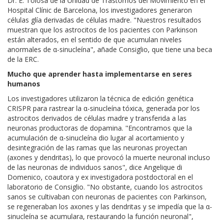
Dr. E. Tolosa de la Unidad de Trastornos del Movimiento en el
Hospital Clínic de Barcelona, los investigadores generaron
células glía derivadas de células madre. "Nuestros resultados
muestran que los astrocitos de los pacientes con Parkinson
están alterados, en el sentido de que acumulan niveles
anormales de α-sinucleína", añade Consiglio, que tiene una beca
de la ERC.
Mucho que aprender hasta implementarse en seres
humanos
Los investigadores utilizaron la técnica de edición genética
CRISPR para rastrear la α-sinucleína tóxica, generada por los
astrocitos derivados de células madre y transferida a las
neuronas productoras de dopamina. "Encontramos que la
acumulación de α-sinucleína dio lugar al acortamiento y
desintegración de las ramas que las neuronas proyectan
(axones y dendritas), lo que provocó la muerte neuronal incluso
de las neuronas de individuos sanos", dice Angelique di
Domenico, coautora y ex investigadora postdoctoral en el
laboratorio de Consiglio. "No obstante, cuando los astrocitos
sanos se cultivaban con neuronas de pacientes con Parkinson,
se regeneraban los axones y las dendritas y se impedía que la α-
sinucleína se acumulara, restaurando la función neuronal",