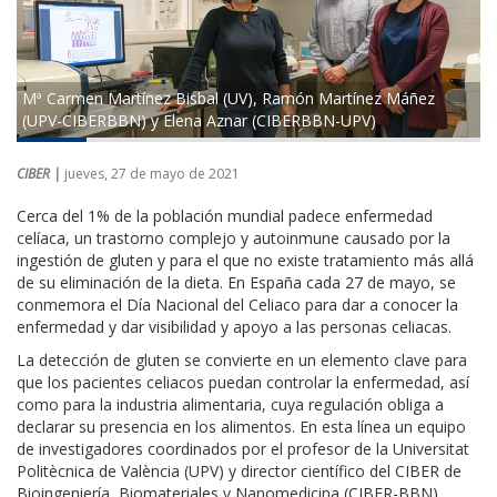
Mª Carmen Martínez Bisbal (UV), Ramón Martínez Máñez
(UPV-CIBERBBN) y Elena Aznar (CIBERBBN-UPV)
CIBER |
jueves, 27 de mayo de 2021
Cerca del 1% de la población mundial padece enfermedad
celíaca, un trastorno complejo y autoinmune causado por la
ingestión de gluten y para el que no existe tratamiento más allá
de su eliminación de la dieta. En España cada 27 de mayo, se
conmemora el Día Nacional del Celiaco para dar a conocer la
enfermedad y dar visibilidad y apoyo a las personas celiacas.
La detección de gluten se convierte en un elemento clave para
que los pacientes celiacos puedan controlar la enfermedad, así
como para la industria alimentaria, cuya regulación obliga a
declarar su presencia en los alimentos. En esta línea un equipo
de investigadores coordinados por el profesor de la Universitat
Politècnica de València (UPV) y director científico del CIBER de
Bioingeniería, Biomateriales y Nanomedicina (CIBER-BBN),