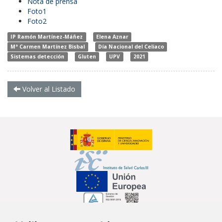
Nota de prensa
Foto1
Foto2
IP Ramón Martínez-Máñez
Elena Aznar
Mª Carmen Martínez Bisbal
Día Nacional del Celiaco
Sistemas detección
Gluten
UPV
2021
Volver al Listado