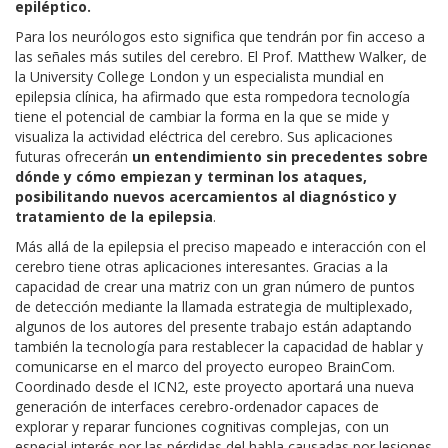
epiléptico.
Para los neurólogos esto significa que tendrán por fin acceso a
las señales más sutiles del cerebro. El Prof. Matthew Walker, de
la University College London y un especialista mundial en
epilepsia clínica, ha afirmado que esta rompedora tecnología
tiene el potencial de cambiar la forma en la que se mide y
visualiza la actividad eléctrica del cerebro. Sus aplicaciones
futuras ofrecerán
un entendimiento sin precedentes sobre
dónde y cómo empiezan y terminan los ataques,
posibilitando nuevos acercamientos al diagnóstico y
tratamiento de la epilepsia
.
Más allá de la epilepsia el preciso mapeado e interacción con el
cerebro tiene otras aplicaciones interesantes. Gracias a la
capacidad de crear una matriz con un gran número de puntos
de detección mediante la llamada estrategia de multiplexado,
algunos de los autores del presente trabajo están adaptando
también la tecnología para restablecer la capacidad de hablar y
comunicarse en el marco del proyecto europeo BrainCom.
Coordinado desde el ICN2, este proyecto aportará una nueva
generación de interfaces cerebro-ordenador capaces de
explorar y reparar funciones cognitivas complejas, con un
especial interés por las pérdidas del habla causadas por lesiones