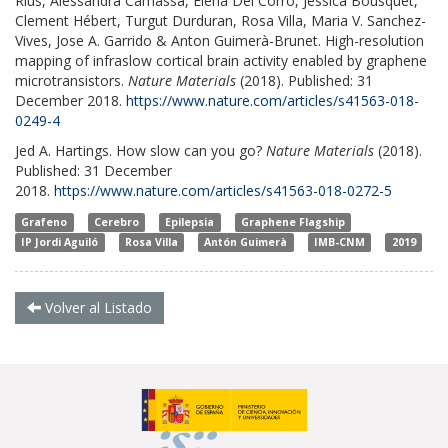
Rius, Alessandra Camassa, Elena Del Corro, Jessica Bousquet,
Clement Hébert, Turgut Durduran, Rosa Villa, Maria V. Sanchez-
Vives, Jose A. Garrido & Anton Guimerà-Brunet. High-resolution
mapping of infraslow cortical brain activity enabled by graphene
microtransistors.
Nature Materials
(2018). Published: 31
December 2018.
https://www.nature.com/articles/s41563-018-
0249-4
Jed A. Hartings. How slow can you go?
Nature Materials
(2018).
Published: 31 December
2018.
https://www.nature.com/articles/s41563-018-0272-5
Grafeno
Cerebro
Epilepsia
Graphene Flagship
IP Jordi Aguiló
Rosa Villa
Antón Guimerà
IMB-CNM
2019
Volver al Listado