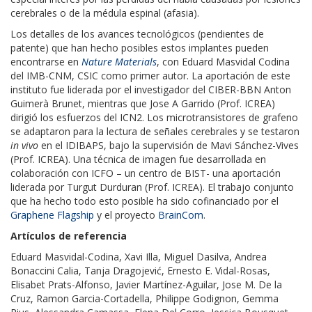
cerebrales o de la médula espinal (afasia).
Los detalles de los avances tecnológicos (pendientes de
patente) que han hecho posibles estos implantes pueden
encontrarse en
Nature Materials
, con Eduard Masvidal Codina
del IMB-CNM, CSIC como primer autor. La aportación de este
instituto fue liderada por el investigador del CIBER-BBN Anton
Guimerà Brunet, mientras que Jose A Garrido (Prof. ICREA)
dirigió los esfuerzos del ICN2. Los microtransistores de grafeno
se adaptaron para la lectura de señales cerebrales y se testaron
in vivo
en el IDIBAPS, bajo la supervisión de Mavi Sánchez-Vives
(Prof. ICREA). Una técnica de imagen fue desarrollada en
colaboración con ICFO – un centro de BIST- una aportación
liderada por Turgut Durduran (Prof. ICREA). El trabajo conjunto
que ha hecho todo esto posible ha sido cofinanciado por el
Graphene Flagship
y el proyecto
BrainCom
.
Artículos de referencia
Eduard Masvidal-Codina, Xavi Illa, Miguel Dasilva, Andrea
Bonaccini Calia, Tanja Dragojević, Ernesto E. Vidal-Rosas,
Elisabet Prats-Alfonso, Javier Martínez-Aguilar, Jose M. De la
Cruz, Ramon Garcia-Cortadella, Philippe Godignon, Gemma