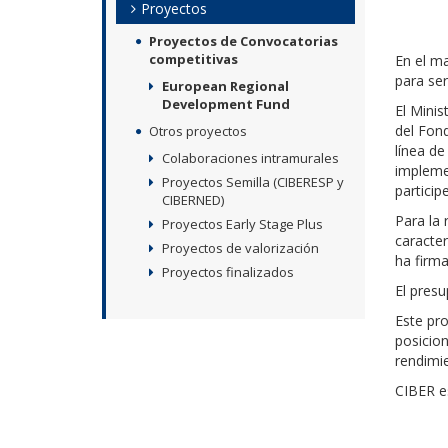
Proyectos
Proyectos de Convocatorias
competitivas
En el m
para se
European Regional
Development Fund
El Minis
del Fon
Otros proyectos
línea de
Colaboraciones intramurales
implemen
Proyectos Semilla (CIBERESP y
participe
CIBERNED)
Para la
Proyectos Early Stage Plus
caracte
Proyectos de valorización
ha firm
Proyectos finalizados
El pres
Este pro
posicion
rendimi
CIBER es