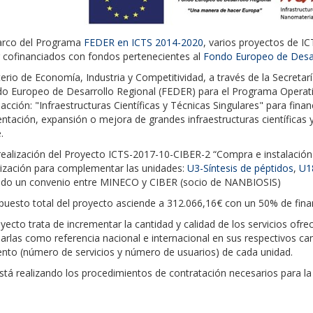
arco del Programa
FEDER en ICTS 2014-2020
, varios proyectos de 
r cofinanciados con fondos pertenecientes al
Fondo Europeo de Desar
terio de Economía, Industria y Competitividad, a través de la Secreta
do Europeo de Desarrollo Regional (FEDER) para el Programa Operativ
 acción: "Infraestructuras Científicas y Técnicas Singulares" para fina
tación, expansión o mejora de grandes infraestructuras científicas 
.
 realización del Proyecto ICTS-2017-10-CIBER-2 “Compra e instalació
rización para complementar las unidades:
U3-Síntesis de péptidos
,
U1
ado un convenio entre MINECO y CIBER (socio de NANBIOSIS)
upuesto total del proyecto asciende a 312.066,16€ con un 50% de fin
yecto trata de incrementar la cantidad y calidad de los servicios ofre
arlas como referencia nacional e internacional en sus respectivos c
ento (número de servicios y número de usuarios) de cada unidad.
tá realizando los procedimientos de contratación necesarios para la